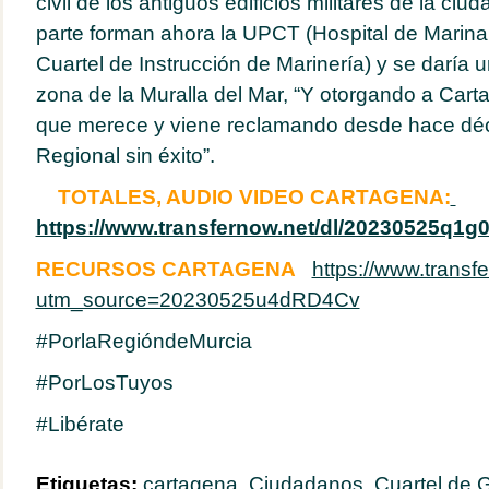
civil de los antiguos edificios militares de la ci
parte forman ahora la UPCT (Hospital de Marina,
Cuartel de Instrucción de Marinería) y se daría 
zona de la Muralla del Mar, “Y otorgando a Car
que merece y viene reclamando desde hace dé
Regional sin éxito”.
TOTALES, AUDIO VIDEO CARTAGENA:
https://www.transfernow.net/dl/20230525q1g
RECURSOS CARTAGENA
https://www.transfe
utm_source=20230525u4dRD4Cv
#PorlaRegióndeMurcia
#PorLosTuyos
#Libérate
Etiquetas:
cartagena
,
Ciudadanos
,
Cuartel de 