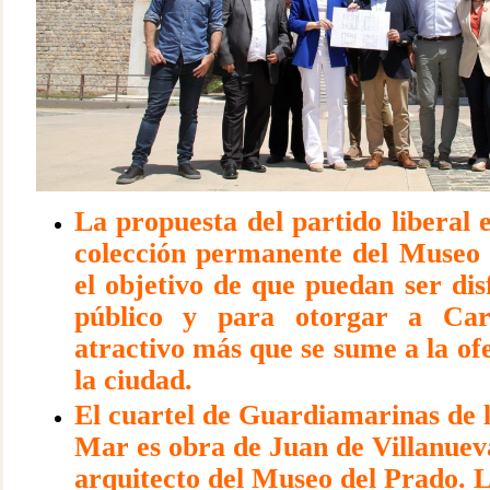
La propuesta del partido liberal 
colección permanente del Museo 
el objetivo de que puedan ser dis
público y para otorgar a Ca
atractivo más que se sume a la ofe
la ciudad.
El cuartel de Guardiamarinas de 
Mar es obra de Juan de Villanue
arquitecto del Museo del Prado. L