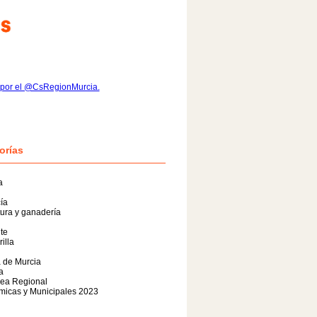
 por el @CsRegionMurcia.
orías
a
ía
tura y ganadería
te
illa
 de Murcia
a
ea Regional
micas y Municipales 2023