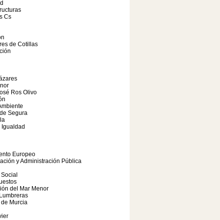
ad
tructuras
s Cs
ón
res de Cotillas
ción
ázares
nor
osé Ros Olivo
ón
Ambiente
 de Segura
la
 Igualdad
ento Europeo
pación y Administración Pública
 Social
uestos
ión del Mar Menor
 Lumbreras
 de Murcia
ier