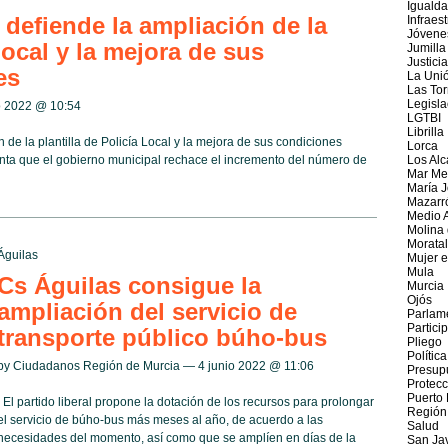
Iguald
defiende la ampliación de la
Infraes
Jóvene
Local y la mejora de sus
Jumilla
Justicia
es
La Uni
Las Tor
Legisla
io 2022 @
10:54
LGTBI
Librilla
de la plantilla de Policía Local y la mejora de sus condiciones
Lorca
que el gobierno municipal rechace el incremento del número de
Los Alc
Mar Me
María J
Mazarr
Medio 
Molina
Moratal
Águilas
Mujer e
Mula
Cs Águilas consigue la
Murcia
Ojós
ampliación del servicio de
Parlam
Partici
transporte público búho-bus
Pliego
Política
by Ciudadanos Región de Murcia — 4 junio 2022 @
11:06
Presup
Protecc
Puerto
El partido liberal propone la dotación de los recursos para prolongar
Región
el servicio de búho-bus más meses al año, de acuerdo a las
Salud
necesidades del momento, así como que se amplíen en días de la
San Jav