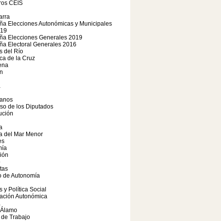
os CEIS
arra
a Elecciones Autonómicas y Municipales
19
a Elecciones Generales 2019
a Electoral Generales 2016
 del Río
a de la Cruz
ena
n
a
anos
so de los Diputados
ución
a
a del Mar Menor
es
ía
ión
o
tas
o de Autonomía
s y Política Social
iación Autonómica
a
 Álamo
 de Trabajo