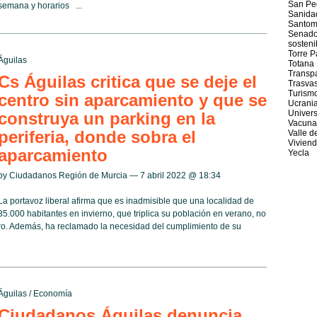
San Ped
semana y horarios ...
Sanida
Santom
Senad
sosteni
Torre 
Águilas
Totana
Transp
Cs Águilas critica que se deje el
Trasva
Turism
centro sin aparcamiento y que se
Ucrani
Univer
construya un parking en la
Vacuna
periferia, donde sobra el
Valle d
Vivien
aparcamiento
Yecla
by Ciudadanos Región de Murcia — 7 abril 2022 @
18:34
La portavoz liberal afirma que es inadmisible que una localidad de
35.000 habitantes en invierno, que triplica su población en verano, no
ro. Además, ha reclamado la necesidad del cumplimiento de su
Águilas
/
Economía
Ciudadanos Águilas denuncia