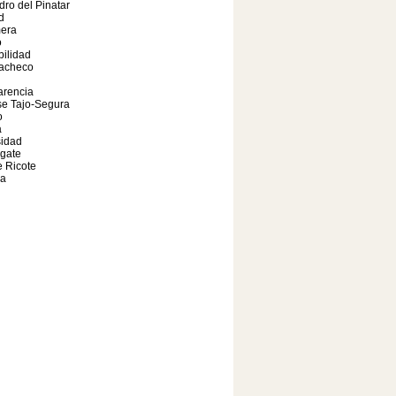
ro del Pinatar
d
era
o
bilidad
Pacheco
arencia
se Tajo-Segura
o
a
sidad
gate
e Ricote
da