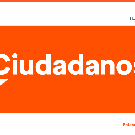
H
Enlac