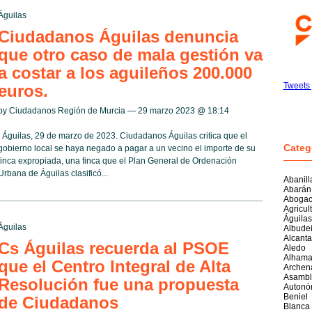
Águilas
Ciudadanos Águilas denuncia
que otro caso de mala gestión va
a costar a los aguileños 200.000
Tweets
euros.
by Ciudadanos Región de Murcia — 29 marzo 2023 @
18:14
Águilas, 29 de marzo de 2023. Ciudadanos Águilas critica que el
Categ
gobierno local se haya negado a pagar a un vecino el importe de su
finca expropiada, una finca que el Plan General de Ordenación
Urbana de Águilas clasificó...
Abanill
Abarán
Abogac
Agricul
Águilas
Águilas
Albudei
Alcantar
Cs Águilas recuerda al PSOE
Aledo
Alhama
que el Centro Integral de Alta
Archen
Asambl
Resolución fue una propuesta
Autonó
Beniel
de Ciudadanos
Blanca