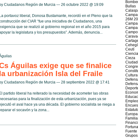
Bomber
by Ciudadanos Región de Murcia — 26 octubre 2022 @
19:09
Bullas
Calasp
Campañ
La portavoz liberal, Donosa Bustamante, recordó en el Pleno que la
26M 20
construcción del CIAR “fue una iniciativa de Ciudadanos, una
Campañ
exigencia que se realizó al gobierno regional en el año 2015 para
Campañ
Campos
apoyar la legislatura y los presupuestos”. Además, denuncia...
Caravac
Cartag
Cehegí
Ceutí
Cienci
Águilas
Cieza
Ciudad
Cs Águilas exige que se finalice
Congre
Constit
la urbanización Isla del Fraile
Cultura
Defens
by Ciudadanos Región de Murcia — 28 septiembre 2022 @
17:41
Defens
Deport
Econom
El partido liberal ha reiterado la necesidad de acometer las obras
Educac
necesarias para la finalización de esta urbanización, pues ya se
Emple
ejecutó el aval hace ya una década. El gobierno socialista se niega a
Encues
Estatut
reparar el socavón y la zona...
Europa
Familia
Financ
Fortun
Fuente
Grupos