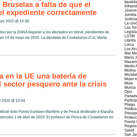
Iguald
 Bruselas a falta de que el
Infraes
l expediente correctamente
Jóvene
Jumilla
Justicia
mayo 2020 @
14:38
La Uni
Las Tor
Legisla
os por la DANA llegarán a los afectados en breve, pendientes de
LGTBI
eves 14 de mayo de 2020. La diputada de Ciudadanos (Cs), Marta
Librilla
Lorca
Los Alc
Mar Me
María J
Mazarr
Medio 
Molina
 en la UE una batería de
Moratal
Mujer e
sector pesquero ante la crisis
Mula
Murcia
Ojós
Parlam
Partici
il 2020 @
10:04
Pliego
Política
tilizar todo Fondo Europeo Marítimo y de Pesca destinado a España
Presup
miércoles 1 de abril de 2020. El portavoz de Pesca de Ciudadanos en
Protecc
Puerto
Región
Salud
San Jav