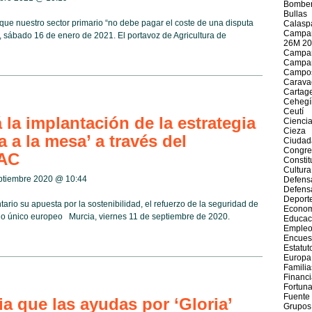
Bomber
Bullas
e nuestro sector primario “no debe pagar el coste de una disputa
Calasp
Campañ
, sábado 16 de enero de 2021. El portavoz de Agricultura de
26M 20
Campañ
Campañ
Campos
Caravac
Cartag
Cehegí
Ceutí
la implantación de la estrategia
Cienci
Cieza
a a la mesa’ a través del
Ciudad
Congre
PAC
Constit
Cultura
eptiembre 2020 @
10:44
Defens
Defens
Deport
ario su apuesta por la sostenibilidad, el refuerzo de la seguridad de
Econom
do único europeo Murcia, viernes 11 de septiembre de 2020.
Educac
Emple
Encues
Estatut
Europa
Familia
Financ
Fortun
Fuente
 que las ayudas por ‘Gloria’
Grupos