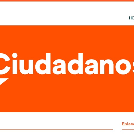
H
Enlac