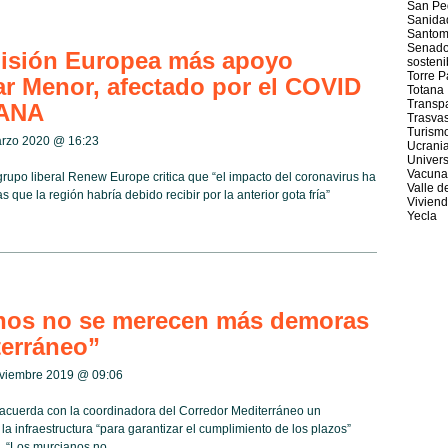
San Ped
Sanida
Santom
Senad
misión Europea más apoyo
sosteni
Torre 
ar Menor, afectado por el COVID
Totana
Transp
 DANA
Trasva
Turism
arzo 2020 @
16:23
Ucrani
Univer
Vacuna
grupo liberal Renew Europe critica que “el impacto del coronavirus ha
Valle d
que la región habría debido recibir por la anterior gota fría”
Vivien
Yecla
nos no se merecen más demoras
terráneo”
oviembre 2019 @
09:06
cuerda con la coordinadora del Corredor Mediterráneo un
la infraestructura “para garantizar el cumplimiento de los plazos”
 “Los murcianos no...