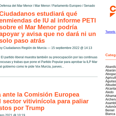
Defensa del Mar Menor
/
Mar Menor
/
Parlamento Europeo
/
Senado
Ciudadanos estudiará qué
enmiendas de IU al informe PETI
sobre el Mar Menor podría
Tweets
apoyar y avisa que no dará ni un
solo paso atrás
by Ciudadanos Región de Murcia — 15 septiembre 2022 @
14:13
Categ
El partido liberal muestra también su preocupación por las continuas
excusas y trabas que pone el Partido Popular para aprobar la ILP Mar
 al gobierno como le pide Vox Murcia, jueves...
Abanill
Abarán
Abogac
Agricul
Águilas
Albudei
Alcantar
Aledo
 ante la Comisión Europea
Alhama
sector vitivinícola para paliar
Archen
Asambl
stos por Trump
Autonó
Beniel
Blanca
nero 2021 @
10:19