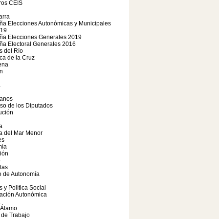
os CEIS
arra
a Elecciones Autonómicas y Municipales
19
a Elecciones Generales 2019
a Electoral Generales 2016
 del Río
a de la Cruz
ena
n
a
anos
so de los Diputados
ución
a
a del Mar Menor
es
ía
ión
o
tas
o de Autonomía
s y Política Social
iación Autonómica
a
 Álamo
 de Trabajo