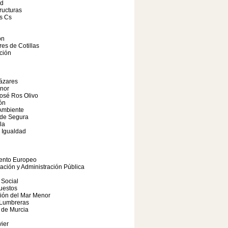
ad
tructuras
s Cs
ón
res de Cotillas
ción
ázares
nor
osé Ros Olivo
ón
Ambiente
 de Segura
la
 Igualdad
ento Europeo
pación y Administración Pública
 Social
uestos
ión del Mar Menor
 Lumbreras
 de Murcia
ier