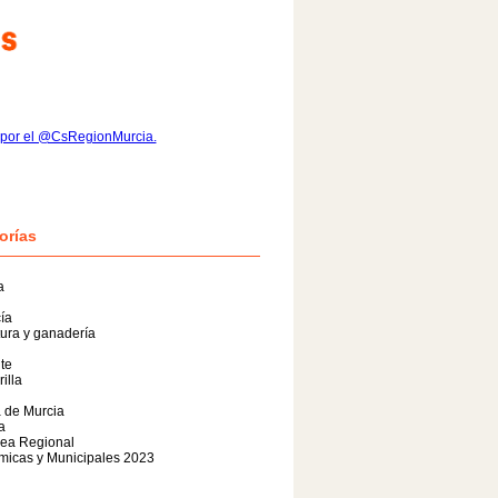
 por el @CsRegionMurcia.
orías
a
ía
tura y ganadería
te
illa
 de Murcia
a
ea Regional
micas y Municipales 2023