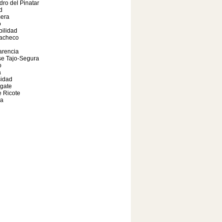
ro del Pinatar
d
era
o
bilidad
Pacheco
arencia
se Tajo-Segura
o
a
sidad
gate
e Ricote
da