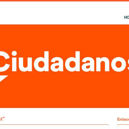
H
ez"
Enlac