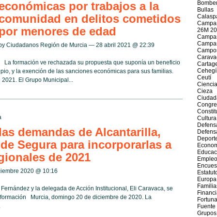
económicas por trabajos a la
Bomber
Bullas
comunidad en delitos cometidos
Calasp
Campañ
por menores de edad
26M 20
Campañ
Campañ
by Ciudadanos Región de Murcia — 28 abril 2021 @
22:39
Campos
Caravac
La formación ve rechazada su propuesta que suponía un beneficio
Cartag
Cehegí
pio, y la exención de las sanciones económicas para sus familias.
Ceutí
 2021. El Grupo Municipal...
Cienci
Cieza
Ciudad
Congre
Constit
a
Cultura
Defens
as demandas de Alcantarilla,
Defens
Deport
de Segura para incorporarlas a
Econom
Educac
gionales de 2021
Emple
Encues
iciembre 2020 @
10:16
Estatut
Europa
Familia
Fernández y la delegada de Acción Institucional, Eli Caravaca, se
Financ
a formación Murcia, domingo 20 de diciembre de 2020. La
Fortun
.
Fuente
Grupos