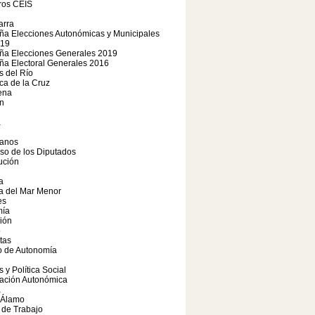
os CEIS
arra
a Elecciones Autonómicas y Municipales
19
a Elecciones Generales 2019
a Electoral Generales 2016
 del Río
a de la Cruz
ena
n
a
anos
so de los Diputados
ución
a
a del Mar Menor
es
ía
ión
o
tas
o de Autonomía
s y Política Social
iación Autonómica
a
 Álamo
 de Trabajo