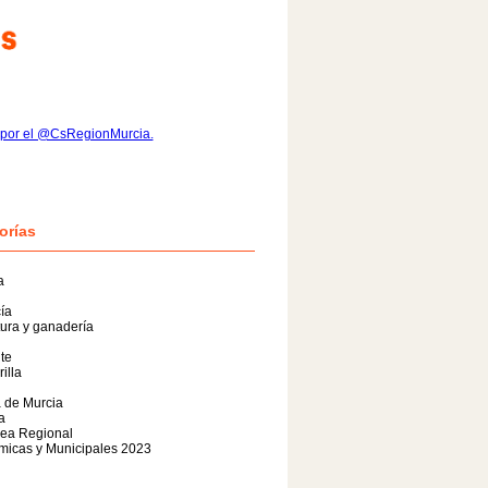
 por el @CsRegionMurcia.
orías
a
ía
tura y ganadería
te
illa
 de Murcia
a
ea Regional
micas y Municipales 2023