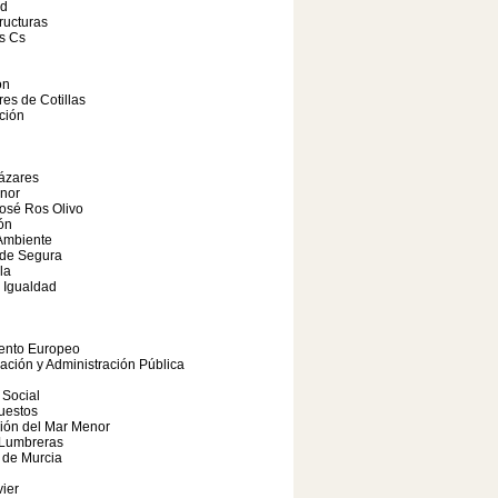
ad
tructuras
s Cs
ón
res de Cotillas
ción
ázares
nor
osé Ros Olivo
ón
Ambiente
 de Segura
la
 Igualdad
ento Europeo
pación y Administración Pública
 Social
uestos
ión del Mar Menor
 Lumbreras
 de Murcia
ier