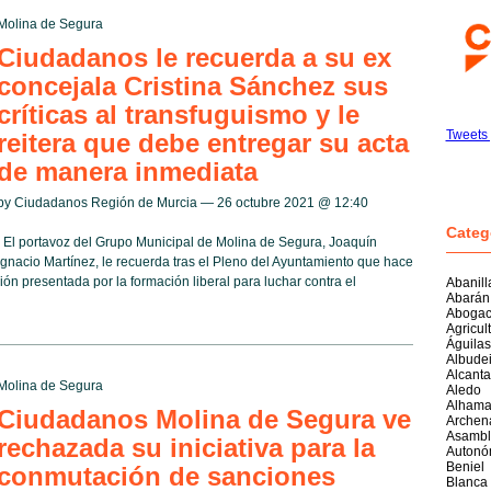
Molina de Segura
Ciudadanos le recuerda a su ex
concejala Cristina Sánchez sus
críticas al transfuguismo y le
Tweets
reitera que debe entregar su acta
de manera inmediata
by Ciudadanos Región de Murcia — 26 octubre 2021 @
12:40
Categ
El portavoz del Grupo Municipal de Molina de Segura, Joaquín
Ignacio Martínez, le recuerda tras el Pleno del Ayuntamiento que hace
n presentada por la formación liberal para luchar contra el
Abanill
Abarán
Abogac
Agricul
Águilas
Albudei
Alcantar
Molina de Segura
Aledo
Alhama
Ciudadanos Molina de Segura ve
Archen
Asambl
rechazada su iniciativa para la
Autonó
Beniel
conmutación de sanciones
Blanca