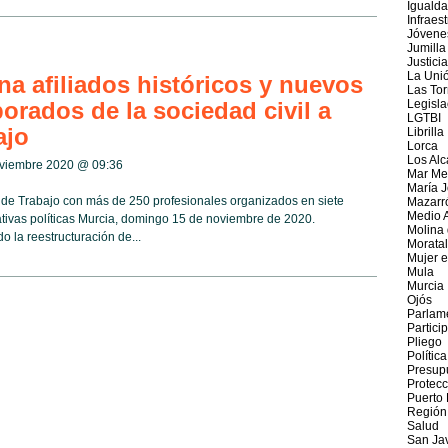
Iguald
Infraes
Jóvene
Jumilla
Justicia
La Uni
a afiliados históricos y nuevos
Las Tor
orados de la sociedad civil a
Legisla
LGTBI
ajo
Librilla
Lorca
Los Alc
oviembre 2020 @
09:36
Mar Me
María J
 de Trabajo con más de 250 profesionales organizados en siete
Mazarr
Medio 
ativas políticas Murcia, domingo 15 de noviembre de 2020.
Molina
la reestructuración de...
Moratal
Mujer e
Mula
Murcia
Ojós
Parlam
Partici
Pliego
Política
Presup
Protecc
Puerto
Región
Salud
San Jav