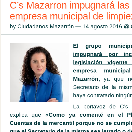
C’s Mazarron impugnará las 
empresa municipal de limpie
by Ciudadanos Mazarrón — 14 agosto 2016 @
El grupo municip
impugnará por inc
legislación vigent
empresa municipa
Mazarrón
,
ya que no
Secretario de la mis
haya contratado ningún
La portavoz de
C’s 
explica que «
Como ya comenté en el Pl
Cuentas de la mercantil porque no se cumpl
que el Secretario de la misma sea letrado o 