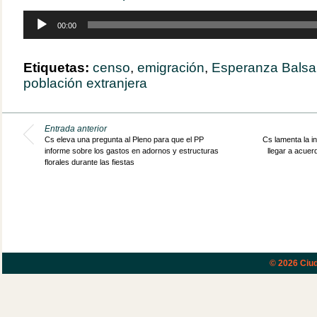
Reproductor
00:00
de
audio
Etiquetas:
censo
,
emigración
,
Esperanza Balsa
población extranjera
Entrada anterior
Cs eleva una pregunta al Pleno para que el PP
Cs lamenta la i
informe sobre los gastos en adornos y estructuras
llegar a acuer
florales durante las fiestas
© 2026
Ciud