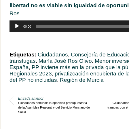
libertad no es viable sin igualdad de oportu
Ros.
Reproductor
00:00
de
audio
Etiquetas:
Ciudadanos
,
Consejería de Educaci
tránsfugas
,
María José Ros Olivo
,
Menor inversi
España
,
PP invierte más en la privada que la pú
Regionales 2023
,
privatizcación encubierta de 
del PP no incluidas
,
Región de Murcia
Entrada anterior
Ciudadanos denuncia la opacidad presupuestaria
Ciudadanos
de la Asamblea Regional y del Servicio Murciano de
trampas con el 
Salud