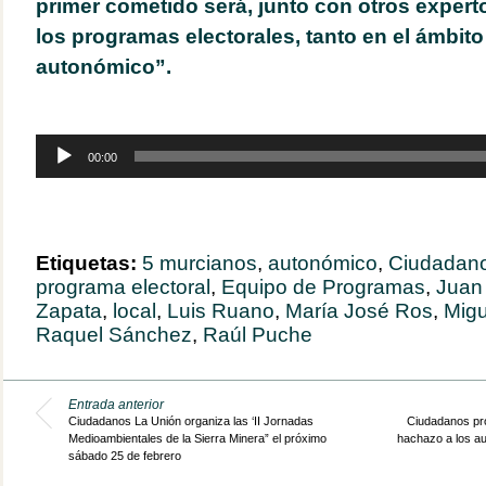
primer cometido será, junto con otros experto
los programas electorales, tanto en el ámbit
autonómico”.
Reproductor
00:00
de
audio
Etiquetas:
5 murcianos
,
autonómico
,
Ciudadan
programa electoral
,
Equipo de Programas
,
Juan
Zapata
,
local
,
Luis Ruano
,
María José Ros
,
Migu
Raquel Sánchez
,
Raúl Puche
Entrada anterior
Ciudadanos La Unión organiza las ‘II Jornadas
Ciudadanos pr
Medioambientales de la Sierra Minera” el próximo
hachazo a los a
sábado 25 de febrero