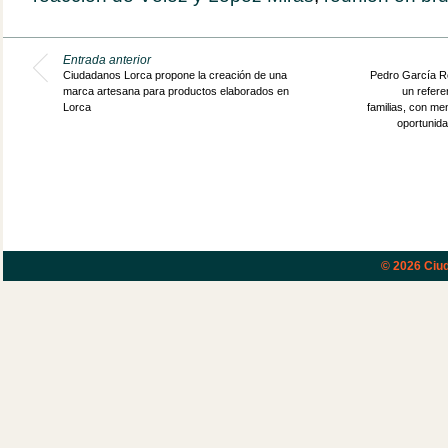
Entrada anterior
Ciudadanos Lorca propone la creación de una
Pedro García Re
marca artesana para productos elaborados en
un refere
Lorca
familias, con m
oportunid
© 2026
Ciud