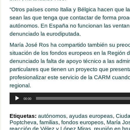
“Otros países como Italia y Bélgica hacen que l
sean las que tenga que contactar de forma proac
autónomos. En España no funcionan las ventanil
denunciado la eurodiputada.
María José Ros ha compartido también su preoc
situación de los fondos europeos en la Región d
denunciado la falta de apoyo técnico a las admin
particulares que tienen un proyecto que present
profesionalizar este servicio de la CARM cuando
regional.
Reproductor
00:00
de
audio
Etiquetas:
autónomos
,
ayudas europeas
,
Ciud
Poptcheva
,
familias
,
fondos europeos
,
María Jo
reacción de Vélez y López Miras
,
reunión en br