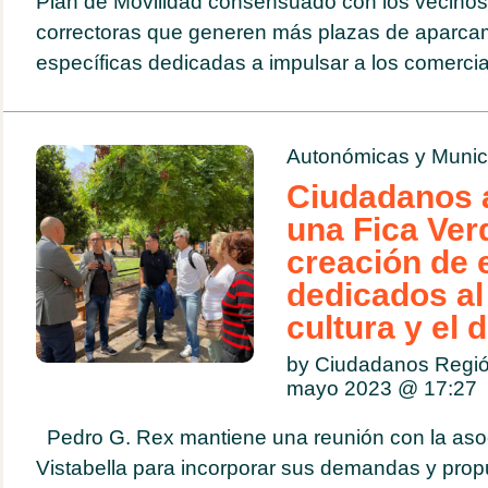
Plan de Movilidad consensuado con los vecino
correctoras que generen más plazas de aparca
específicas dedicadas a impulsar a los comerci
Autonómicas y Munic
Ciudadanos 
una Fica Ver
creación de 
dedicados al 
cultura y el 
by Ciudadanos Regió
mayo 2023 @
17:27
Pedro G. Rex mantiene una reunión con la aso
Vistabella para incorporar sus demandas y propu