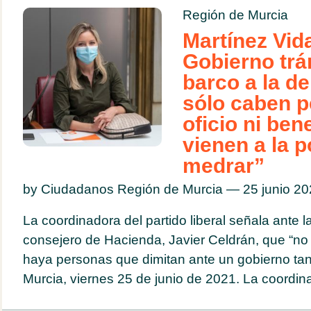
Región de Murcia
Martínez Vida
Gobierno trá
barco a la de
sólo caben p
oficio ni ben
vienen a la po
medrar”
by Ciudadanos Región de Murcia — 25 junio 2
La coordinadora del partido liberal señala ante l
consejero de Hacienda, Javier Celdrán, que “n
haya personas que dimitan ante un gobierno ta
Murcia, viernes 25 de junio de 2021. La coordina