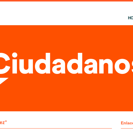
H
ez"
Enlac