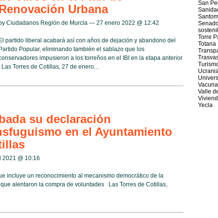
San Ped
Renovación Urbana
Sanida
Santom
by Ciudadanos Región de Murcia — 27 enero 2022 @
12:42
Senad
sosteni
Torre 
El partido liberal acabará así con años de dejación y abandono del
Totana
Partido Popular, eliminando también el sablazo que los
Transp
Trasva
conservadores impusieron a los torreños en el IBI en la etapa anterior
Turism
Las Torres de Cotillas, 27 de enero...
Ucrani
Univer
Vacuna
Valle d
Vivien
Yecla
bada su declaración
ransfuguismo en el Ayuntamiento
illas
il 2021 @
10:16
ue incluye un reconocimiento al mecanismo democrático de la
 que alentaron la compra de voluntades Las Torres de Cotillas,