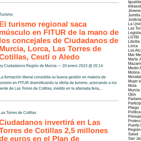
Iguald
Infraes
Jóvene
Turismo
Jumilla
Justicia
El turismo regional saca
La Uni
Las Tor
músculo en FITUR de la mano de
Legisla
LGTBI
los concejales de Ciudadanos de
Librilla
Lorca
Murcia, Lorca, Las Torres de
Los Alc
Cotillas, Ceutí o Aledo
Mar Me
María J
Mazarr
by Ciudadanos Región de Murcia — 20 enero 2023 @
20:14
Medio 
Molina
Moratal
La formación liberal consolida su buena gestión en materia de
Mujer e
turismo en FITUR diversificando la oferta de turismo, acercando a los
Mula
ente de Las Torres de Cotillas, inédito en la afamada feria,...
Murcia
Ojós
Parlam
Partici
Pliego
Política
Las Torres de Cotillas
Presup
Ciudadanos invertirá en Las
Protecc
Puerto
Torres de Cotillas 2,5 millones
Región
Salud
de euros en el Plan de
San Jav