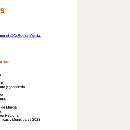
 por el @CsRegionMurcia.
orías
a
ía
tura y ganadería
te
illa
 de Murcia
a
ea Regional
micas y Municipales 2023