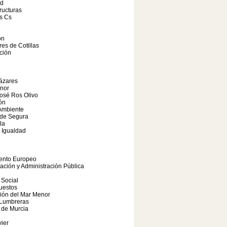
ad
tructuras
s Cs
ón
res de Cotillas
ción
ázares
nor
osé Ros Olivo
ón
Ambiente
 de Segura
la
 Igualdad
ento Europeo
pación y Administración Pública
 Social
uestos
ión del Mar Menor
 Lumbreras
 de Murcia
ier