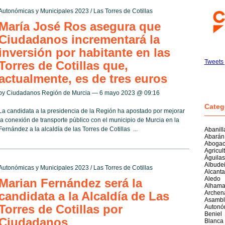
Autonómicas y Municipales 2023
/
Las Torres de Cotillas
María José Ros asegura que
Ciudadanos incrementará la
inversión por habitante en las
Tweets
Torres de Cotillas que,
actualmente, es de tres euros
by Ciudadanos Región de Murcia — 6 mayo 2023 @
09:16
Categ
La candidata a la presidencia de la Región ha apostado por mejorar
la conexión de transporte público con el municipio de Murcia en la
rnández a la alcaldía de las Torres de Cotillas ...
Abanill
Abarán
Abogac
Agricul
Águilas
Albudei
Autonómicas y Municipales 2023
/
Las Torres de Cotillas
Alcantar
Aledo
Marian Fernández será la
Alhama
candidata a la Alcaldía de Las
Archen
Asambl
Torres de Cotillas por
Autonó
Beniel
Ciudadanos
Blanca