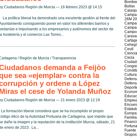
Bomber
Bullas
by Ciudadanos Región de Murcia — 16 febrero 2023 @
14:15
Calasp
Campañ
La política liberal ha demostrado una excelente gestión al frente del
26M 20
Campañ
Ayuntamiento consiguiendo poner en valor los diferentes barrios y
Campañ
pedanías e impulsando a los empresarios y autónomos del sector de
Campos
la hostelería y el comercio Las Torres...
Caravac
Cartag
Cehegí
Ceutí
Cienci
Cieza
Cartagena
/
Región de Murcia
/
Transparencia
Ciudad
Ciudadanos demanda a Feijòo
Congre
Constit
que sea «ejemplar» contra la
Cultura
Defens
corrupción y ordene a López
Defens
Deport
Miras el cese de Yolanda Muñoz
Econom
Educac
by Ciudadanos Región de Murcia — 21 enero 2023 @
12:19
Emple
Encues
Estatut
La formación liberal considera que se ha incumplido el propio
Europa
código ético de la Autoridad Portuaria de Cartagena, que impide que
Familia
Financ
se dañe la imagen y la reputación de la institución Murcia, sábado, 21
Fortun
de enero de 2023. La...
Fuente
Grupos