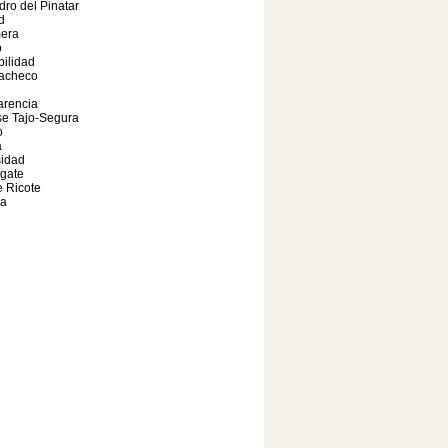
ro del Pinatar
d
era
o
bilidad
Pacheco
arencia
se Tajo-Segura
o
a
sidad
gate
e Ricote
da