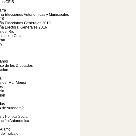
os CEIS
arra
a Elecciones Autonómicas y Municipales
19
a Elecciones Generales 2019
a Electoral Generales 2016
 del Río
a de la Cruz
ena
n
a
anos
so de los Diputados
ución
a
a del Mar Menor
es
ía
ión
o
tas
o de Autonomía
s y Política Social
iación Autonómica
a
 Álamo
 de Trabajo